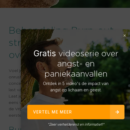
Behandeling Burn-out,
stress en
Gratis
videoserie over
overspannenheid
angst- en
Voel je jezelf de laatste tijd erg opgebrand, uitgeblust,
paniekaanvallen
onrustig en overspannen? En kun je je erg slecht
concentreren? Je bent wellicht overspannen of je hebt
Ontdek in 5 video's de impact van
last van een burn-out.
angst op lichaam en geest.
Laat je leven niet langer belemmeren door stress. Stel je
eens voor: een leven vrij van stress! Samen met Praktijk
de Vrijgever leer je beter omgaan met stress. Zet de
VERTEL ME MEER
eerste stap richting het einde van je burn-out.
"Zeer verhelderend en informatief!"
Burn-out behandelen