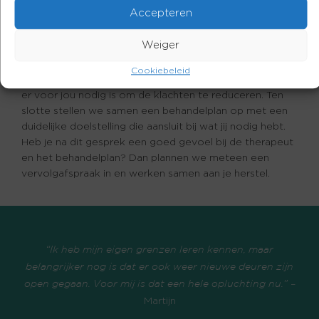
Accepteren
Maar voordat je bij ons de burn-out behandeling start,
Weiger
beginnen we eerst met een oriënterend gesprek. Dit
gesprek is altijd gratis en vrijblijvend. Je doet je
Cookiebeleid
persoonlijke verhaal en vervolgens kijken we samen wat
er voor jou nodig is om de klachten te reduceren. Ten
slotte stellen we samen een behandelplan op met een
duidelijke doelstelling die aansluit bij wat jij nodig hebt.
Heb je na dit gesprek een goed gevoel bij de therapeut
en het behandelplan? Dan plannen we meteen een
vervolgafspraak in en werken samen aan je herstel.
“Ik heb mijn eigen grenzen leren kennen, maar
belangrijker nog is dat er ook weer nieuwe deuren zijn
–
open gegaan. Voor mij is dat een hele opluchting nu.”
Martijn