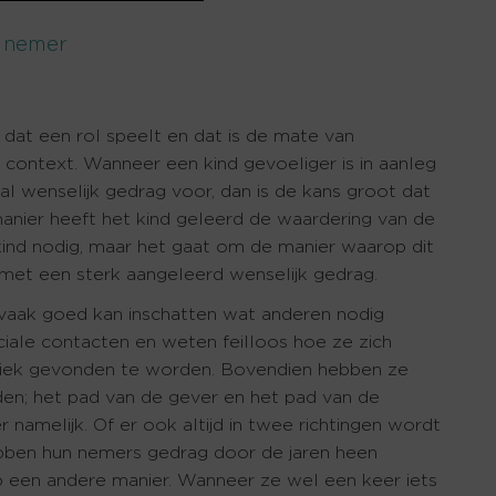
e nemer
dat een rol speelt en dat is de mate van
 context. Wanneer een kind gevoeliger is in aanleg
al wenselijk gedrag voor, dan is de kans groot dat
nier heeft het kind geleerd de waardering van de
 kind nodig, maar het gaat om de manier waarop dit
 met een sterk aangeleerd wenselijk gedrag.
 vaak goed kan inschatten wat anderen nodig
ciale contacten en weten feilloos hoe ze zich
iek gevonden te worden. Bovendien hebben ze
en; het pad van de gever en het pad van de
namelijk. Of er ook altijd in twee richtingen wordt
ebben hun nemers gedrag door de jaren heen
p een andere manier. Wanneer ze wel een keer iets