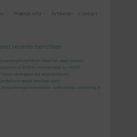
en
Praktijk info
Artikelen
Contact
eest recente berichten
Spanningshoofdpijn door te veel stress?
Waarom is EMDR momenteel zo HOT?
Focus verleggen bij angstprikkels
Eindeloos geluk bestaat niet!
Ontspanningstechnieken: Anti-stress oefening 3