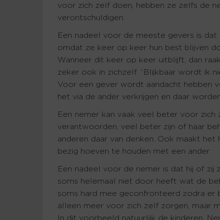
voor zich zelf doen, hebben ze zelfs de n
verontschuldigen.
Een nadeel voor de meeste gevers is dat z
omdat ze keer op keer hun best blijven d
Wanneer dit keer op keer uitblijft, dan ra
zeker ook in zichzelf. “Blijkbaar wordt ik 
Voor een gever wordt aandacht hebben voo
het via de ander verkrijgen en daar word
Een nemer kan vaak veel beter voor zich 
verantwoorden, veel beter zijn of haar b
anderen daar van denken. Ook maakt het h
bezig hoeven te houden met een ander.
Een nadeel voor de nemer is dat hij of zij 
soms helemaal niet door heeft wat de be
soms hard mee geconfronteerd zodra er b
alleen meer voor zich zelf zorgen, maar 
In dit voorbeeld natuurlijk de kinderen. 