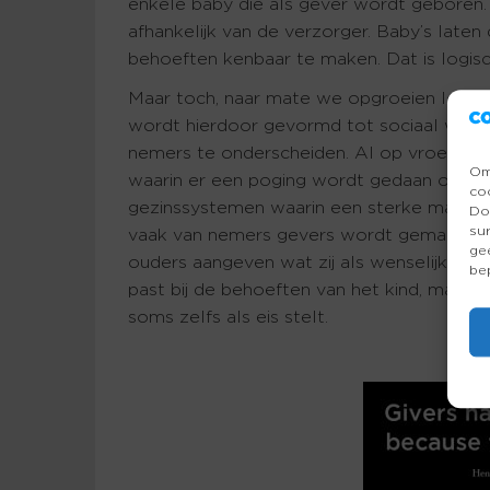
enkele baby die als gever wordt geboren.
afhankelijk van de verzorger. Baby’s late
behoeften kenbaar te maken. Dat is logis
Maar toch, naar mate we opgroeien leren
wordt hierdoor gevormd tot sociaal wensel
nemers te onderscheiden. Al op vroege leef
Om
waarin er een poging wordt gedaan om he
co
gezinssystemen waarin een sterke mate van
Do
su
vaak van nemers gevers wordt gemaakt. Z
ge
ouders aangeven wat zij als wenselijk ged
be
past bij de behoeften van het kind, maar h
soms zelfs als eis stelt.