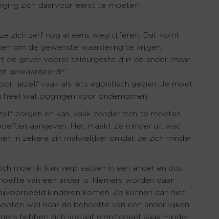
eiging zich daarvoor eerst te moeten
e zich zelf nog al eens weg cijferen. Dat komt
oen om de gewenste waardering te krijgen.
akt de gever vooral teleurgesteld in de ander, maar
niet gewaardeerd?”.
r jezelf vaak als iets egoïstisch gezien. Je moet
en heel wat pogingen voor ondernomen.
zelf zorgen en kan, vaak zonder zich te moeten
ehoeften aangeven. Het maakt ze minder uit wat
en in zekere zin makkelijker omdat ze zich minder
zich moeilijk kan verplaatsen in een ander en dus
hoefte van een ander is. Nemers worden daar
ijvoorbeeld kinderen komen. Ze kunnen dan niet
moeten wel naar de behoefte van een ander kijken.
Nemers hebben zich sociaal emotioneel vaak minder